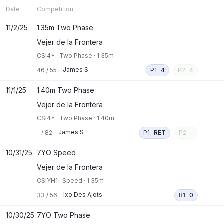
Date
Competition
11/2/25
1.35m Two Phase
Vejer de la Frontera
CSI4*
·
Two Phase
·
1.35m
James S
46
/
55
P1
4
P2
4
11/1/25
1.40m Two Phase
Vejer de la Frontera
CSI4*
·
Two Phase
·
1.40m
James S
-
/
82
P1
RET
P2
-
10/31/25
7YO Speed
Vejer de la Frontera
CSIYH1
·
Speed
·
1.35m
Ixo Des Ajots
33
/
56
R1
0
10/30/25
7YO Two Phase