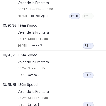
Vejer de la Frontera
CSIYH1
·
Two Phase
·
1.30m
Ixo Des Ajots
20
/
53
P1
0
P2
0
10/30/25
1.35m Speed
Vejer de la Frontera
CSI4*
·
Speed
·
1.35m
James S
26
/
58
R1
4
10/26/25
1.35m Speed
Vejer de la Frontera
CSI2*
·
Speed
·
1.35m
James S
1
/
53
R1
0
10/25/25
1.30m Speed
Vejer de la Frontera
CSI2*
·
Speed
·
1.30m
James S
1
/
50
R1
0