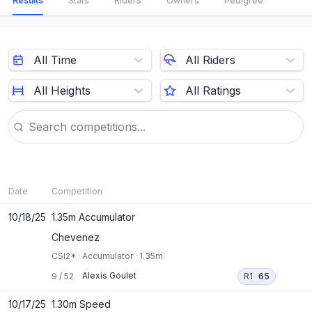
Results
Stats
Riders
Owners
Pedigree
All Time
All Riders
All Heights
All Ratings
Date
Competition
10/18/25
1.35m Accumulator
Chevenez
CSI2*
·
Accumulator
·
1.35m
Alexis Goulet
9
/
52
R1
65
10/17/25
1.30m Speed