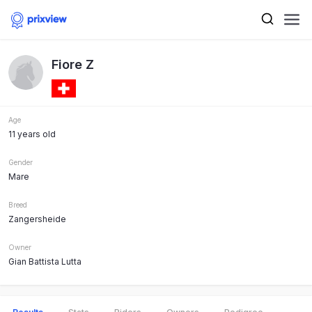
Fiore Z
Age
11 years old
Gender
Mare
Breed
Zangersheide
Owner
Gian Battista Lutta