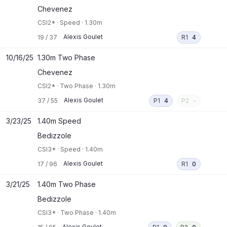
Chevenez
CSI2*
·
Speed
·
1.30m
Alexis Goulet
19
/
37
R1
4
10/16/25
1.30m Two Phase
Chevenez
CSI2*
·
Two Phase
·
1.30m
Alexis Goulet
37
/
55
P1
4
P2
-
3/23/25
1.40m Speed
Bedizzole
CSI3*
·
Speed
·
1.40m
Alexis Goulet
17
/
96
R1
0
3/21/25
1.40m Two Phase
Bedizzole
CSI3*
·
Two Phase
·
1.40m
Alexis Goulet