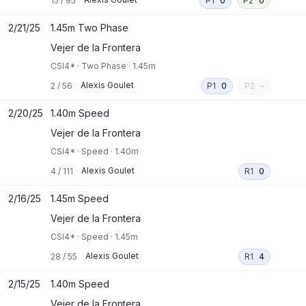
15
/
95
P1
0
P2
0
2/21/25
1.45m Two Phase
Vejer de la Frontera
CSI4*
·
Two Phase
·
1.45m
Alexis Goulet
2
/
56
P1
0
P2
-
2/20/25
1.40m Speed
Vejer de la Frontera
CSI4*
·
Speed
·
1.40m
Alexis Goulet
4
/
111
R1
0
2/16/25
1.45m Speed
Vejer de la Frontera
CSI4*
·
Speed
·
1.45m
Alexis Goulet
28
/
55
R1
4
2/15/25
1.40m Speed
Vejer de la Frontera